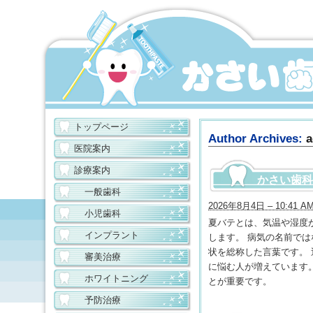
トップページ
Author Archives:
a
医院案内
診療案内
かさい歯科
一般歯科
2026年8月4日 – 10:41 A
小児歯科
夏バテとは、気温や湿度
インプラント
します。 病気の名前で
状を総称した言葉です。
審美治療
に悩む人が増えています
ホワイトニング
とが重要です。
予防治療