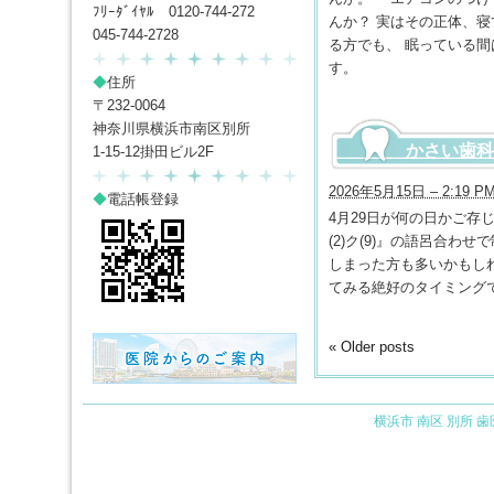
ﾌﾘｰﾀﾞｲﾔﾙ 0120-744-272
んか？ 実はその正体、
045-744-2728
る方でも、 眠っている間
す。
◆
住所
〒232-0064
神奈川県横浜市南区別所
かさい歯科
1-15-12掛田ビル2F
2026年5月15日 – 2:19 P
◆
電話帳登録
4月29日が何の日かご存
(2)ク(9)』の語呂合
しまった方も多いかもし
てみる絶好のタイミング
«
Older posts
横浜市 南区 別所 