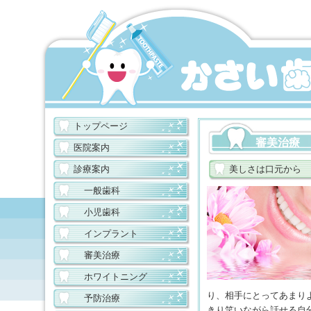
トップページ
審美治療
医院案内
診療案内
美しさは口元から
一般歯科
小児歯科
インプラント
審美治療
ホワイトニング
り、相手にとってあまり
予防治療
きり笑いながら話せる自