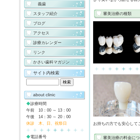
義歯
スタッフ紹介
審美治療の種類
ブログ
アクセス
診療カレンダー
リンク
かさい歯科マガジン
サイト内検索
about clinic
◆
診療時間
午前 10：00 ～ 13：00
午後 14：30 ～ 20：00
休診 木、日、祝祭日
お持ちの方でも安心して
◆
電話番号
審美治療の料金につ