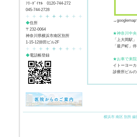
ﾌﾘｰﾀﾞｲﾔﾙ 0120-744-272
045-744-2728
→google
◆
住所
〒232-0064
★神奈川中央
神奈川県横浜市南区別所
「上大岡駅」
1-15-12掛田ビル2F
「最戸町」停
◆
電話帳登録
★お車で来院
イトーヨーカ
診療所ビルの
横浜市 南区 別所 